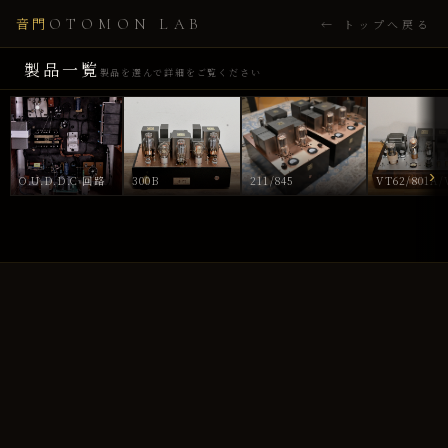
音門
OTOMON LAB
← トップへ戻る
製品一覧
製品を選んで詳細をご覧ください
›
O.U.D.D.C 回路
300B
211/845
VT62/801A/